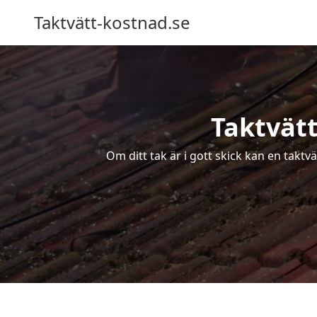
Taktvätt-kostnad.se
Taktvätt
Om ditt tak är i gott skick kan en taktv