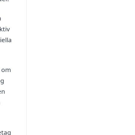
h
ktiv
ella
r om
ag
en
n
etag