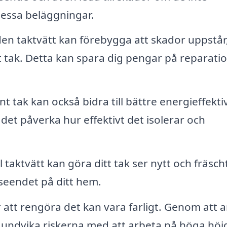
 dessa beläggningar.
n taktvätt kan förebygga att skador uppstår
tt tak. Detta kan spara dig pengar på reparati
nt tak kan också bidra till bättre energieffektiv
 det påverka hur effektivt det isolerar och
 taktvätt kan göra ditt tak ser nytt och fräscht
tseendet på ditt hem.
r att rengöra det kan vara farligt. Genom att a
u undvika riskerna med att arbeta på höga höj