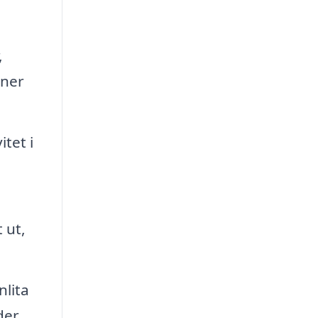
,
oner
itet i
 ut,
nlita
der.