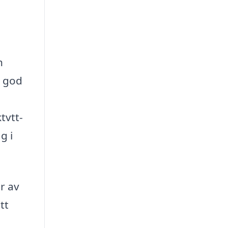
h
n god
tvtt-
g i
r av
tt