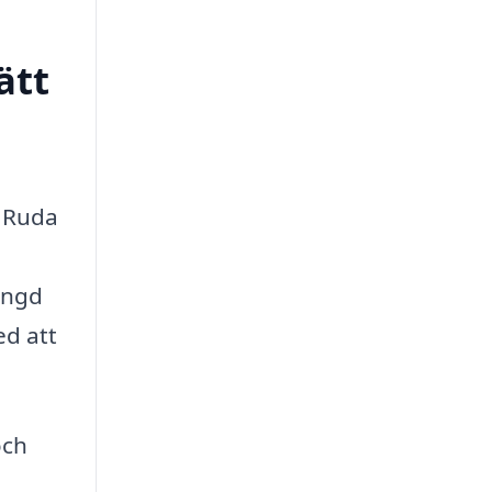
ätt
i Ruda
mängd
ed att
och