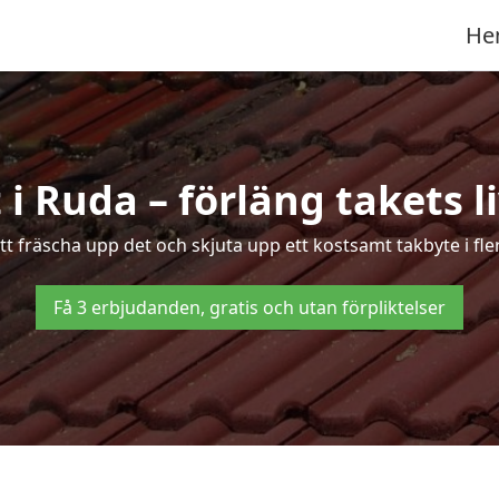
He
 i Ruda – förläng takets l
ätt fräscha upp det och skjuta upp ett kostsamt takbyte i fle
Få 3 erbjudanden, gratis och utan förpliktelser