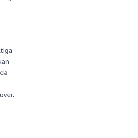
ktiga
 kan
ida
över.