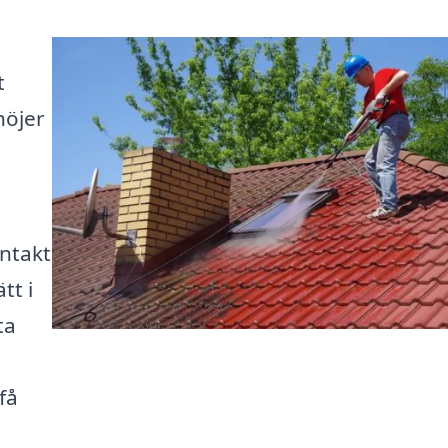
t
rhöjer
ntakt
tt i
ta
få