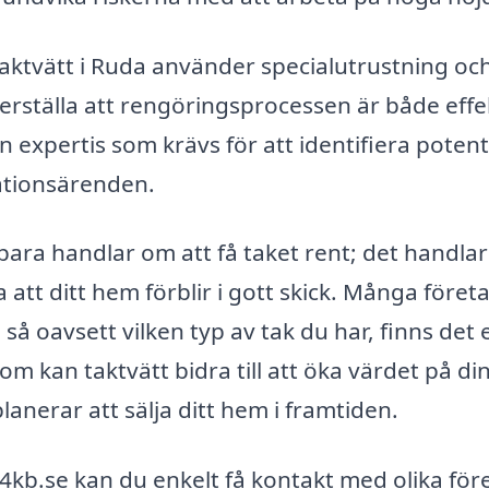
taktvätt i Ruda använder specialutrustning oc
erställa att rengöringsprocessen är både effe
expertis som krävs för att identifiera potenti
ationsärenden.
e bara handlar om att få taket rent; det handla
 att ditt hem förblir i gott skick. Många föret
å oavsett vilken typ av tak du har, finns det 
m kan taktvätt bidra till att öka värdet på di
 planerar att sälja ditt hem i framtiden.
kb.se kan du enkelt få kontakt med olika för