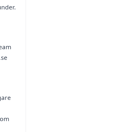
under.
team
.se
gare
enom