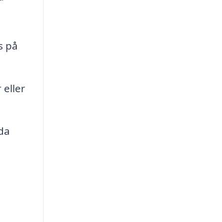
s på
 eller
da