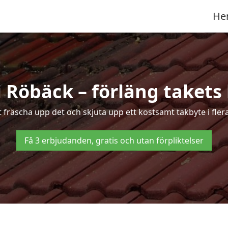
He
i Röbäck – förläng takets 
tt fräscha upp det och skjuta upp ett kostsamt takbyte i fler
Få 3 erbjudanden, gratis och utan förpliktelser