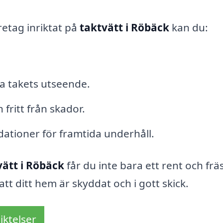
etag inriktat på
taktvätt i Röbäck
kan du:
a takets utseende.
h fritt från skador.
ationer för framtida underhåll.
vätt i Röbäck
får du inte bara ett rent och frä
tt ditt hem är skyddat och i gott skick.
iktelser