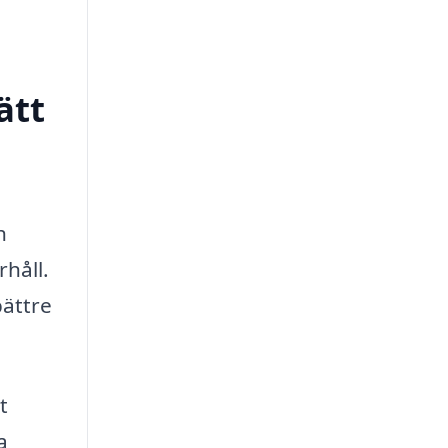
ätt
h
håll.
bättre
t
a