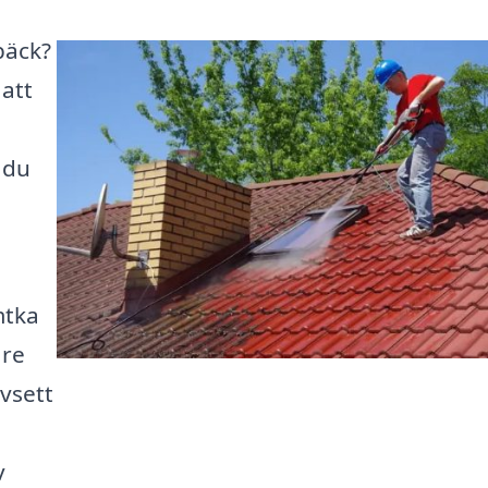
bäck?
 att
 du
mtka
are
avsett
v