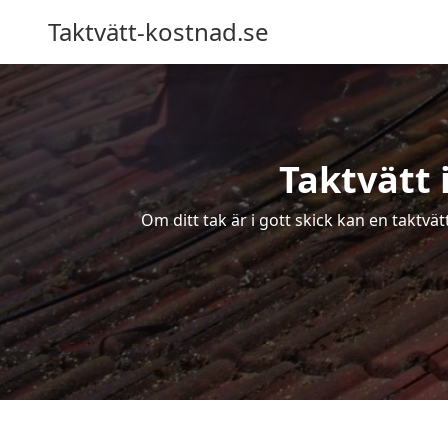
Taktvätt-kostnad.se
Taktvätt 
Om ditt tak är i gott skick kan en taktvä