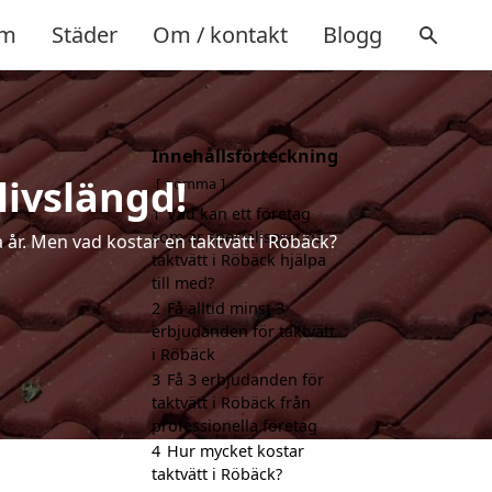
m
Städer
Om / kontakt
Blogg
Innehållsförteckning
livslängd!
gömma
1
Vad kan ett företag
som är specialiserat på
a år. Men vad kostar en taktvätt i Röbäck?
taktvätt i Röbäck hjälpa
till med?
2
Få alltid minst 3
erbjudanden för taktvätt
i Röbäck
3
Få 3 erbjudanden för
taktvätt i Röbäck från
professionella företag
4
Hur mycket kostar
taktvätt i Röbäck?