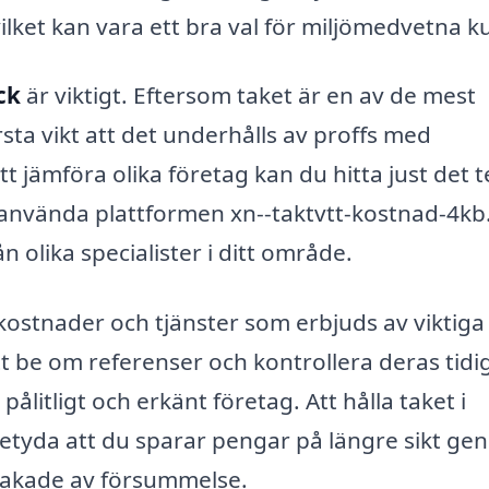
vilket kan vara ett bra val för miljömedvetna k
ck
är viktigt. Eftersom taket är en av de mest
rsta vikt att det underhålls av proffs med
t jämföra olika företag kan du hitta just det 
använda plattformen xn--taktvtt-kostnad-4kb
n olika specialister i ditt område.
 kostnader och tjänster som erbjuds av viktiga
 att be om referenser och kontrollera deras tidi
 pålitligt och erkänt företag. Att hålla taket i
 betyda att du sparar pengar på längre sikt g
sakade av försummelse.