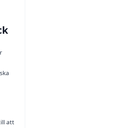
ck
r
 ska
ll att