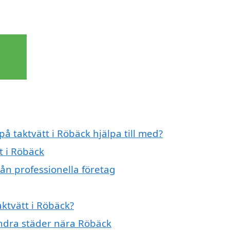
på taktvätt i Röbäck hjälpa till med?
t i Röbäck
rån professionella företag
aktvätt i Röbäck?
 andra städer nära Röbäck