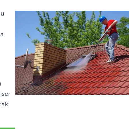
Du
ta
h
iser
 tak