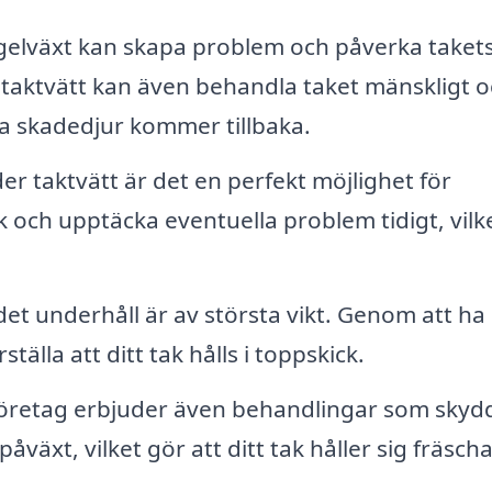
elväxt kan skapa problem och påverka taket
 taktvätt kan även behandla taket mänskligt 
ssa skadedjur kommer tillbaka.
r taktvätt är det en perfekt möjlighet för
k och upptäcka eventuella problem tidigt, vilk
t underhåll är av största vikt. Genom att ha 
ställa att ditt tak hålls i toppskick.
öretag erbjuder även behandlingar som skyd
äxt, vilket gör att ditt tak håller sig fräsch