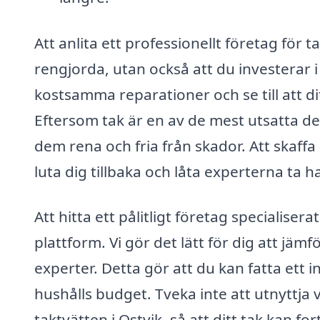
Att anlita ett professionellt företag för t
rengjorda, utan också att du investerar 
kostsamma reparationer och se till att dit
Eftersom tak är en av de mest utsatta dela
dem rena och fria från skador. Att skaffa
luta dig tillbaka och låta experterna ta h
Att hitta ett pålitligt företag specialisera
plattform. Vi gör det lätt för dig att jäm
experter. Detta gör att du kan fatta ett
hushålls budget. Tveka inte att utnyttja v
taktvätten i Ostvik, så att ditt tak kan f