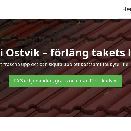
He
i Ostvik – förläng takets 
tt fräscha upp det och skjuta upp ett kostsamt takbyte i fler
Få 3 erbjudanden, gratis och utan förpliktelser