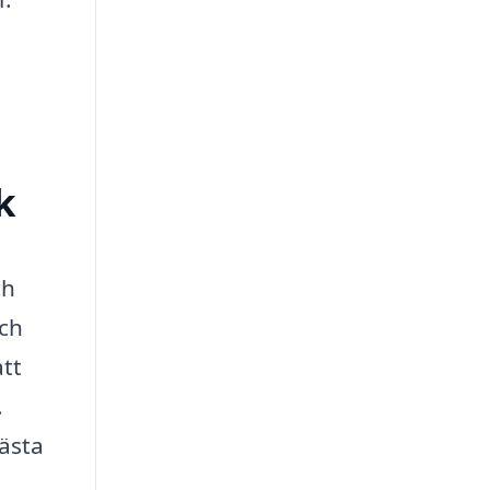
k
ch
och
tt
.
bästa