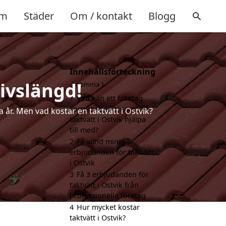
m
Städer
Om / kontakt
Blogg
Innehållsförteckning
livslängd!
gömma
1
Vad kan ett företag
som är specialiserat på
a år. Men vad kostar en taktvätt i Ostvik?
taktvätt i Ostvik hjälpa
till med?
2
Få alltid minst 3
erbjudanden för taktvätt
i Ostvik
3
Få 3 erbjudanden för
taktvätt i Ostvik från
professionella företag
4
Hur mycket kostar
taktvätt i Ostvik?