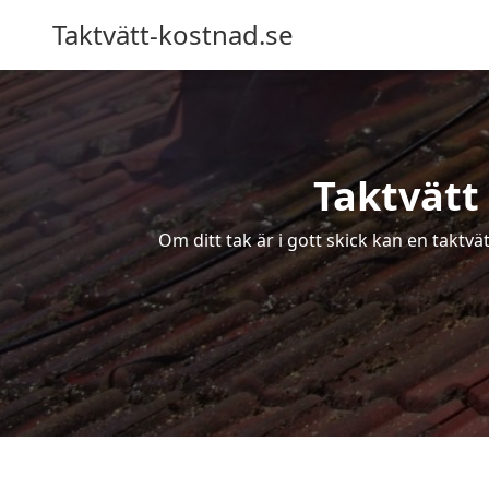
Taktvätt-kostnad.se
Taktvätt 
Om ditt tak är i gott skick kan en taktvä