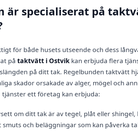
 är specialiserat på taktv
?
iktigt för både husets utseende och dess långv
rat på
taktvätt i Ostvik
kan erbjuda flera tjän
ivslängden på ditt tak. Regelbunden taktvätt hj
synliga skador orsakade av alger, mögel och an
 tjänster ett företag kan erbjuda:
ett om ditt tak är av tegel, plåt eller shingel,
bort smuts och beläggningar som kan påverka ta