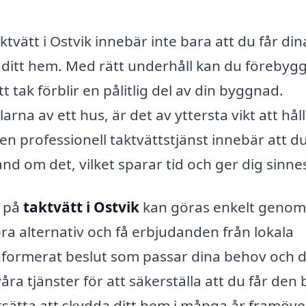
aktvätt i Ostvik innebär inte bara att du får din
i ditt hem. Med rätt underhåll kan du förebyg
t tak förblir en pålitlig del av din byggnad.
rna av ett hus, är det av yttersta vikt att hål
 en professionell taktvättstjänst innebär att d
and om det, vilket sparar tid och ger dig sinne
t på
taktvätt i Ostvik
kan göras enkelt genom
föra alternativ och få erbjudanden från lokala
 informerat beslut som passar dina behov och d
åra tjänster för att säkerställa att du får den 
ortsätta att skydda ditt hem i många år framöve