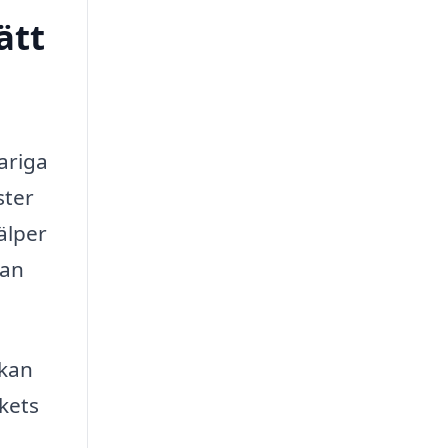
ätt
ariga
ster
älper
nan
 kan
kets