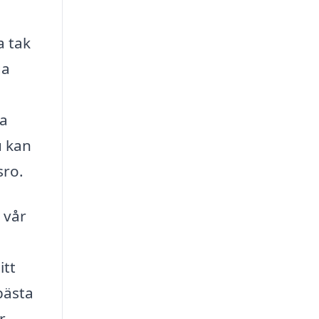
a tak
ga
la
u kan
sro.
 vår
itt
bästa
r.