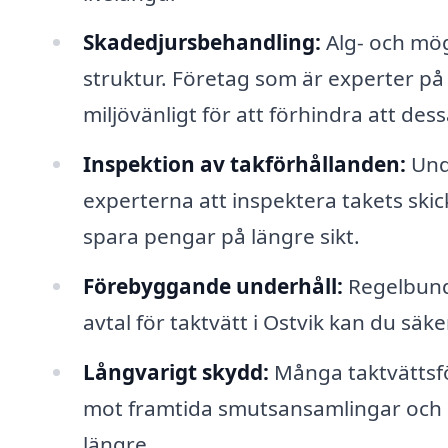
Skadedjursbehandling:
Alg- och mög
struktur. Företag som är experter på
miljövänligt för att förhindra att de
Inspektion av takförhållanden:
Unde
experterna att inspektera takets skic
spara pengar på längre sikt.
Förebyggande underhåll:
Regelbunde
avtal för taktvätt i Ostvik kan du säker
Långvarigt skydd:
Många taktvättsf
mot framtida smutsansamlingar och påv
längre.