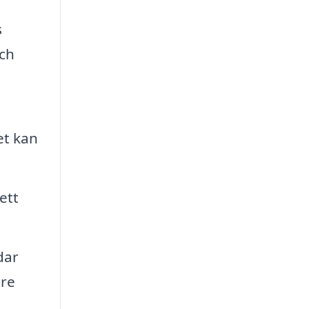
s
och
et kan
ett
dar
are