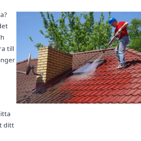
sa?
det
ch
a till
änger
h
itta
 ditt