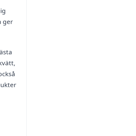
ig
n ger
bästa
kvätt,
 också
dukter