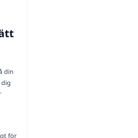
ätt
å din
 dig
r
gt för