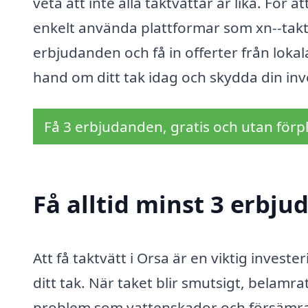
veta att inte alla taktvättar är lika. För at
enkelt använda plattformar som xn--takt
erbjudanden och få in offerter från lokal
hand om ditt tak idag och skydda din inv
Få 3 erbjudanden, gratis och utan förpl
Få alltid minst 3 erbju
Att få taktvätt i Orsa är en viktig invest
ditt tak. När taket blir smutsigt, belamrat
problem som vattenskador och försämrad i