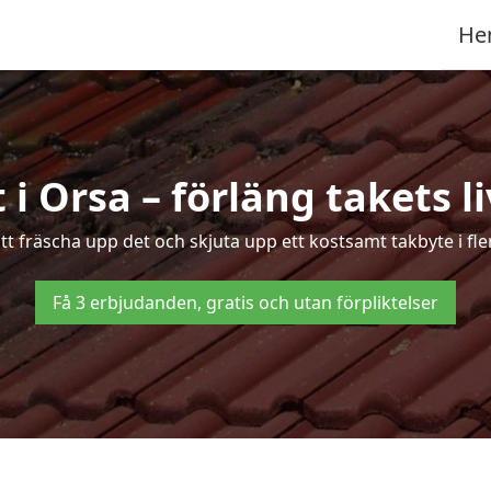
He
 i Orsa – förläng takets l
ätt fräscha upp det och skjuta upp ett kostsamt takbyte i fle
Få 3 erbjudanden, gratis och utan förpliktelser