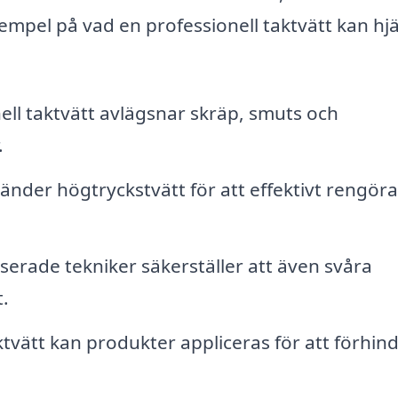
xempel på vad en professionell taktvätt kan hj
ell taktvätt avlägsnar skräp, smuts och
.
der högtryckstvätt för att effektivt rengöra
serade tekniker säkerställer att även svåra
.
ktvätt kan produkter appliceras för att förhin