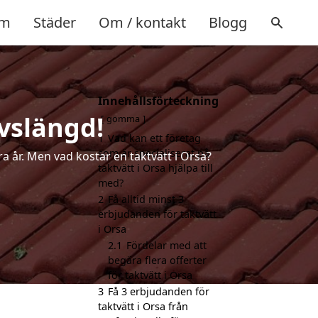
m
Städer
Om / kontakt
Blogg
Innehållsförteckning
ivslängd!
gömma
1
Vad kan ett företag
som är specialiserat på
ra år. Men vad kostar en taktvätt i Orsa?
taktvätt i Orsa hjälpa till
med?
2
Få alltid minst 3
erbjudanden för taktvätt
i Orsa
2.1
Fördelar med att
begära flera offerter
för taktvätt i Orsa
3
Få 3 erbjudanden för
taktvätt i Orsa från