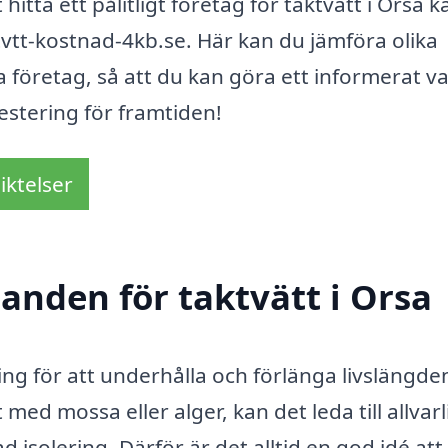
t hitta ett pålitligt företag för taktvätt i Orsa 
vtt-kostnad-4kb.se. Här kan du jämföra olika
a företag, så att du kan göra ett informerat va
estering för framtiden!
iktelser
danden för taktvätt i Orsa
ering för att underhålla och förlänga livslängde
 med mossa eller alger, kan det leda till allvar
solering. Därför är det alltid en god idé att