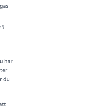
ngas
så
u har
kter
r du
att