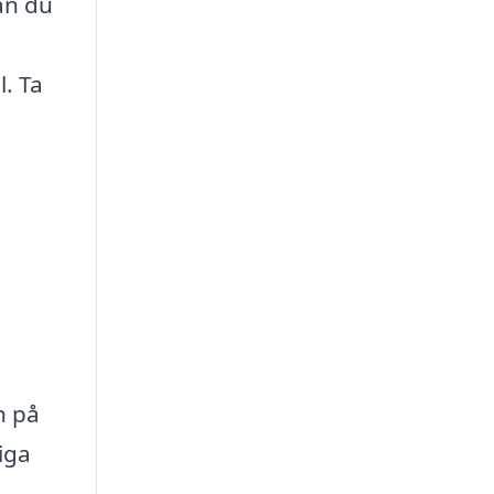
kan du
l. Ta
n på
liga