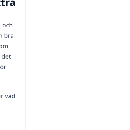
ttra
d och
n bra
nom
 det
för
er vad