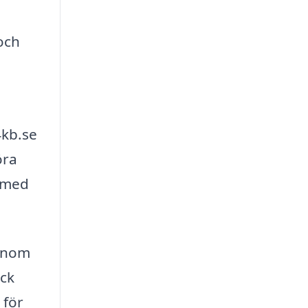
 och
4kb.se
öra
a med
Genom
ick
 för