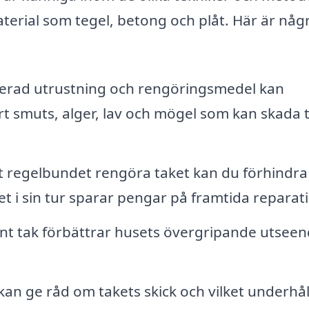
aterial som tegel, betong och plåt. Här är någ
erad utrustning och rengöringsmedel kan
rt smuts, alger, lav och mögel som kan skada 
regelbundet rengöra taket kan du förhindra 
et i sin tur sparar pengar på framtida reparat
ent tak förbättrar husets övergripande utsee
kan ge råd om takets skick och vilket underhå