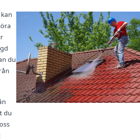
a kan
göra
är
ngd
kan du
rån
ån
t du
 oss
t