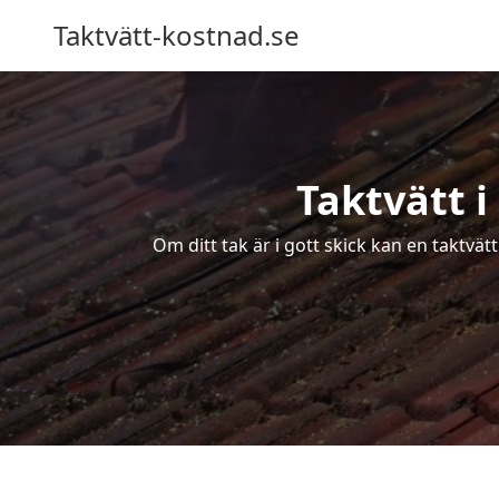
Taktvätt-kostnad.se
Taktvätt i
Om ditt tak är i gott skick kan en taktvät