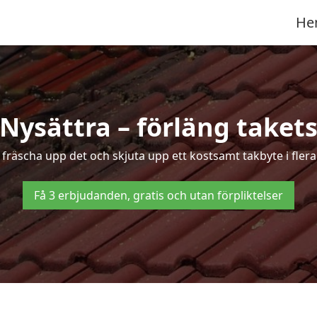
He
 Nysättra – förläng takets
t fräscha upp det och skjuta upp ett kostsamt takbyte i flera
Få 3 erbjudanden, gratis och utan förpliktelser