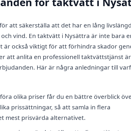
danden för taktvätt i Nysä
 för att säkerställa att det har en lång livsläng
och vind. En taktvätt i Nysättra är inte bara e
t är också viktigt för att förhindra skador ge
att anlita en professionell taktvättstjänst är
 erbjudanden. Här är några anledningar till var
ra olika priser får du en bättre överblick öv
ika prissättningar, så att samla in flera
t mest prisvärda alternativet.