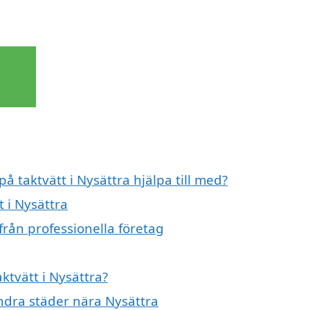
å taktvätt i Nysättra hjälpa till med?
t i Nysättra
från professionella företag
ktvätt i Nysättra?
 andra städer nära Nysättra