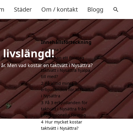
m
Städer
Om / kontakt
Blogg
Innehållsförteckning
 livslängd!
gömma
1
Vad kan ett företag
som är specialiserat på
 år. Men vad kostar en taktvätt i Nysättra?
taktvätt i Nysättra hjälpa
till med?
2
Få alltid minst 3
erbjudanden för taktvätt
i Nysättra
3
Få 3 erbjudanden för
taktvätt i Nysättra från
professionella företag
4
Hur mycket kostar
taktvätt i Nysättra?