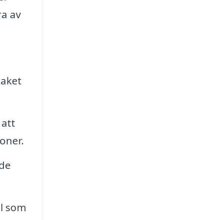
ra av
taket
att
ioner.
nde
ll som