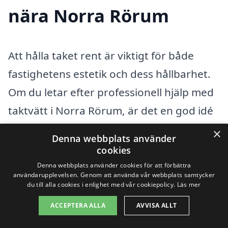
nära Norra Rörum
Att hålla taket rent är viktigt för både
fastighetens estetik och dess hållbarhet.
Om du letar efter professionell hjälp med
taktvätt i Norra Rörum, är det en god idé
att överväga tjänster från närliggande
×
Denna webbplats använder
städer. Det finns flera kompetenta
cookies
företag som kan erbjuda taktvätt, och att
Denna webbplats använder cookies för att förbättra
användarupplevelsen. Genom att använda vår webbplats samtycker
jämföra olika alternativ kan hjälpa dig att
du till alla cookies i enlighet med vår cookiepolicy.
Läs mer
få det bästa erbjudandet.
ACCEPTERA ALLA
AVVISA ALLT