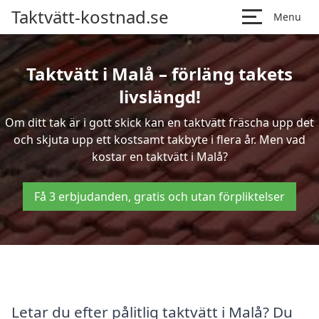
Taktvätt-kostnad.se
Menu
Taktvätt i Malå – förläng takets
livslängd!
Om ditt tak är i gott skick kan en taktvätt fräscha upp det
och skjuta upp ett kostsamt takbyte i flera år. Men vad
kostar en taktvätt i Malå?
Få 3 erbjudanden, gratis och utan förpliktelser
Letar du efter pålitlig taktvätt i Malå? Du