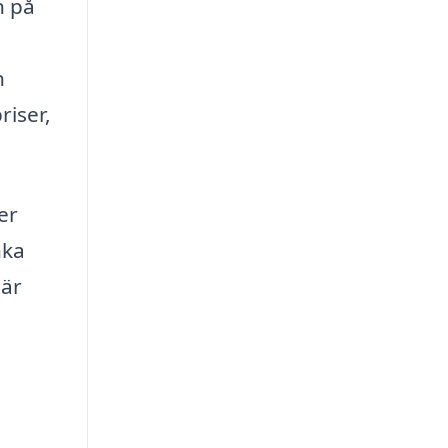
n på
n
riser,
er
nka
 är