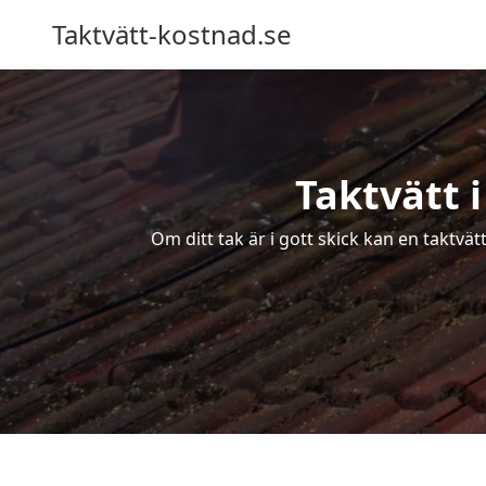
Taktvätt-kostnad.se
Taktvätt i
Om ditt tak är i gott skick kan en taktvät