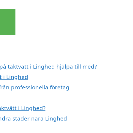
på taktvätt i Linghed hjälpa till med?
t i Linghed
från professionella företag
aktvätt i Linghed?
 andra städer nära Linghed