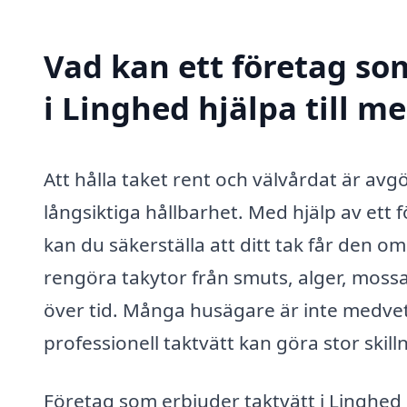
Vad kan ett företag som
i Linghed hjälpa till m
Att hålla taket rent och välvårdat är a
långsiktiga hållbarhet. Med hjälp av ett 
kan du säkerställa att ditt tak får den o
rengöra takytor från smuts, alger, mos
över tid. Många husägare är inte medve
professionell taktvätt kan göra stor skill
Företag som erbjuder taktvätt i Linghed k