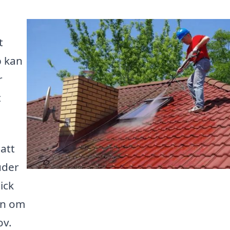
t
p kan
r
t
 att
uder
ick
on om
ov.