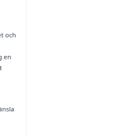
et och
g en
t
änsla