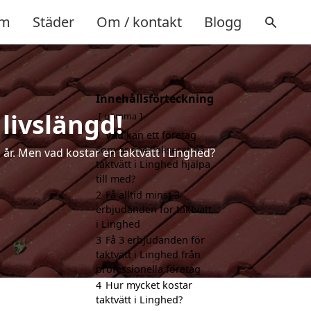
m
Städer
Om / kontakt
Blogg
Innehållsförteckning
 livslängd!
gömma
1
Vad kan ett företag
som är specialiserat på
a år. Men vad kostar en taktvätt i Linghed?
taktvätt i Linghed hjälpa
till med?
2
Få alltid minst 3
erbjudanden för taktvätt
i Linghed
3
Få 3 erbjudanden för
taktvätt i Linghed från
professionella företag
4
Hur mycket kostar
taktvätt i Linghed?