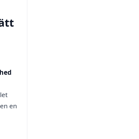
ätt
ghed
let
men en