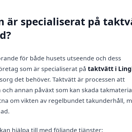
 är specialiserat på taktv
ed?
vgörande för både husets utseende och dess
företag som är specialiserat på
taktvätt i Lin
msorg det behöver. Taktvätt är processen att
sa och annan påväxt som kan skada takmateria
tna om vikten av regelbundet takunderhåll, 
nad.
an hjälpa till med följande tjänster: