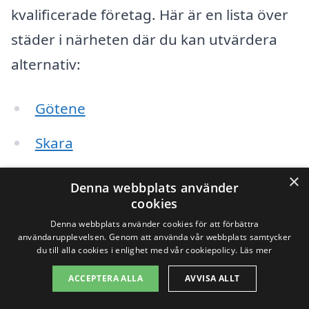
kvalificerade företag. Här är en lista över
städer i närheten där du kan utvärdera
alternativ:
Götene
Skara
Lidköping
×
Denna webbplats använder
cookies
Falköping
Denna webbplats använder cookies för att förbättra
användarupplevelsen. Genom att använda vår webbplats samtycker
Mariestad
du till alla cookies i enlighet med vår cookiepolicy.
Läs mer
Töreboda
ACCEPTERA ALLA
AVVISA ALLT