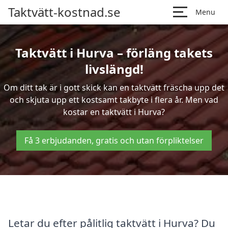
Taktvätt-kostnad.se
Menu
Taktvätt i Hurva – förläng takets
livslängd!
Om ditt tak är i gott skick kan en taktvätt fräscha upp det
och skjuta upp ett kostsamt takbyte i flera år. Men vad
kostar en taktvätt i Hurva?
Få 3 erbjudanden, gratis och utan förpliktelser
Letar du efter pålitlig taktvätt i Hurva? Du