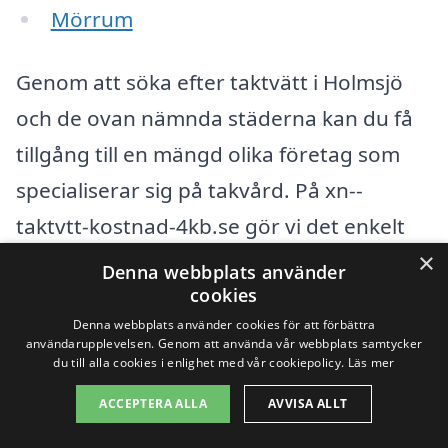
Mörrum
Genom att söka efter taktvätt i Holmsjö
och de ovan nämnda städerna kan du få
tillgång till en mängd olika företag som
specialiserar sig på takvård. På xn--
taktvtt-kostnad-4kb.se gör vi det enkelt
×
för dig att jämföra olika tjänster och
Denna webbplats använder
cookies
priser. Här är några fördelar med att
Denna webbplats använder cookies för att förbättra
använda vår plattform:
användarupplevelsen. Genom att använda vår webbplats samtycker
du till alla cookies i enlighet med vår cookiepolicy.
Läs mer
Enkelhet: Få flera offerter på en gång
ACCEPTERA ALLA
AVVISA ALLT
utan att behöva kontakta varje