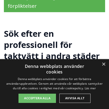
förpliktelser
Sök efter en
professionell för
taktvätt i andra städer
×
nära Hagfors
Denna webbplats använder
cookies
Denna webbplats använder cookies för att förbättra
användarupplevelsen. Genom att använda vår webbplats samtycker
Att hålla taket rent och i gott skick är en
du till alla cookies i enlighet med vår cookiepolicy.
Läs mer
viktig del av fastighetsskötseln. Taktvätt i
ACCEPTERA ALLA
AVVISA ALLT
Hagfors är en tjänst som många husägare