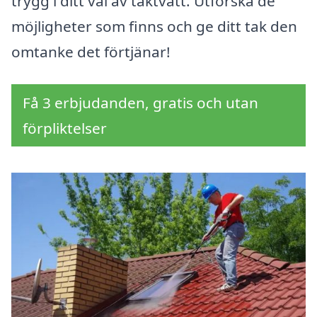
trygg i ditt val av taktvätt. Utforska de
möjligheter som finns och ge ditt tak den
omtanke det förtjänar!
Få 3 erbjudanden, gratis och utan
förpliktelser