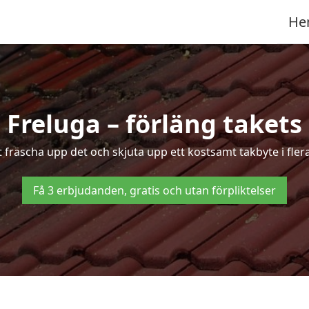
He
i Freluga – förläng takets 
tt fräscha upp det och skjuta upp ett kostsamt takbyte i flera
Få 3 erbjudanden, gratis och utan förpliktelser