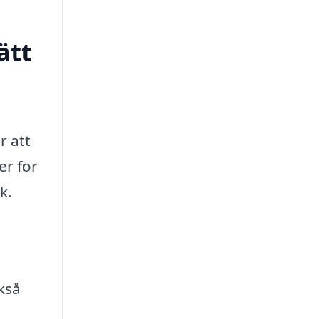
ätt
r att
er för
k.
ckså