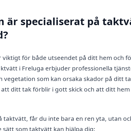
 är specialiserat på taktv
d?
r viktigt för både utseendet på ditt hem och fö
ktvätt i Freluga erbjuder professionella tjänst
n vegetation som kan orsaka skador på ditt ta
t ditt tak förblir i gott skick och att ditt hem
å taktvätt, får du inte bara en ren yta, utan o
 sätt som taktvätt kan hjälpa dig: