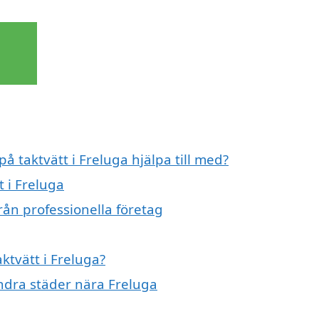
på taktvätt i Freluga hjälpa till med?
t i Freluga
rån professionella företag
aktvätt i Freluga?
 andra städer nära Freluga