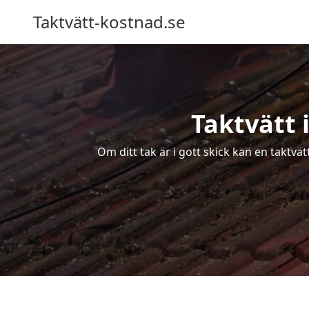
Taktvätt-kostnad.se
Taktvätt 
Om ditt tak är i gott skick kan en taktvä