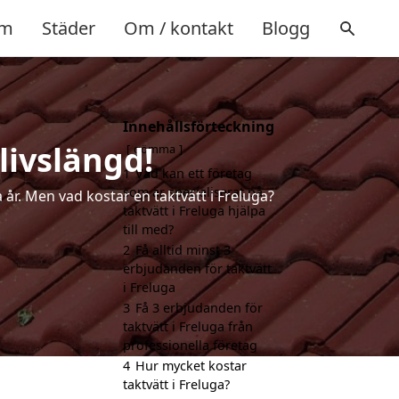
m
Städer
Om / kontakt
Blogg
Innehållsförteckning
livslängd!
gömma
1
Vad kan ett företag
som är specialiserat på
 år. Men vad kostar en taktvätt i Freluga?
taktvätt i Freluga hjälpa
till med?
2
Få alltid minst 3
erbjudanden för taktvätt
i Freluga
3
Få 3 erbjudanden för
taktvätt i Freluga från
professionella företag
4
Hur mycket kostar
taktvätt i Freluga?