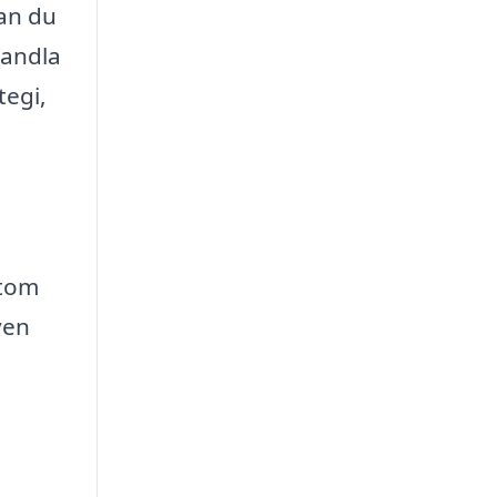
nan du
handla
tegi,
utom
ven