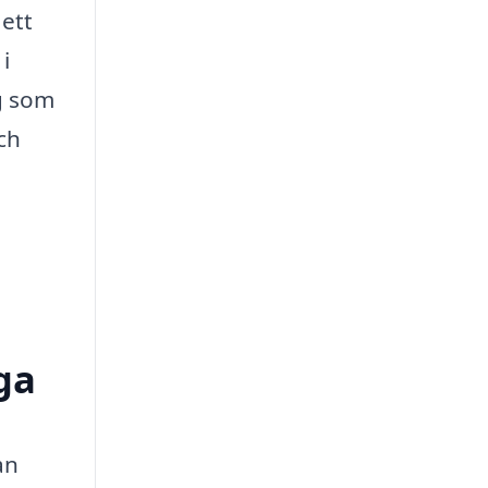
 ett
i
ng som
ch
ga
an