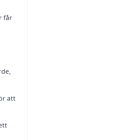
 får
rde,
ör att
ett