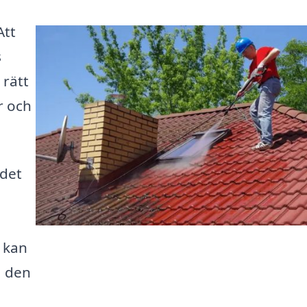
Att
s
 rätt
r och
 det
u kan
å den