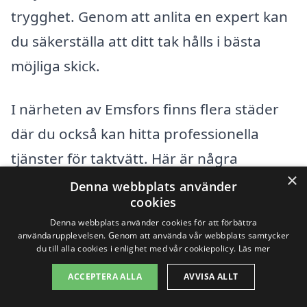
trygghet. Genom att anlita en expert kan
du säkerställa att ditt tak hålls i bästa
möjliga skick.
I närheten av Emsfors finns flera städer
där du också kan hitta professionella
tjänster för taktvätt. Här är några
×
exempel på orter där du kan få hjälp:
Denna webbplats använder
cookies
Denna webbplats använder cookies för att förbättra
Oskarshamn
användarupplevelsen. Genom att använda vår webbplats samtycker
du till alla cookies i enlighet med vår cookiepolicy.
Läs mer
Mörlunda
ACCEPTERA ALLA
AVVISA ALLT
Högsby