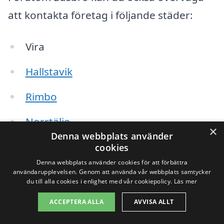
att kontakta företag i följande städer:
Vira
Hallstavik
Rimbo
Norrtälje
×
Denna webbplats använder
Bergvik
cookies
Denna webbplats använder cookies för att förbättra
Länna
användarupplevelsen. Genom att använda vår webbplats samtycker
du till alla cookies i enlighet med vår cookiepolicy.
Läs mer
Röbo
ACCEPTERA ALLA
AVVISA ALLT
Österåker