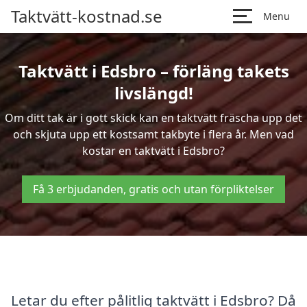
Taktvätt-kostnad.se
Menu
Taktvätt i Edsbro – förläng takets
livslängd!
Om ditt tak är i gott skick kan en taktvätt fräscha upp det
och skjuta upp ett kostsamt takbyte i flera år. Men vad
kostar en taktvätt i Edsbro?
Få 3 erbjudanden, gratis och utan förpliktelser
Letar du efter pålitlig taktvätt i Edsbro? Då