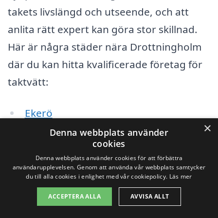
takets livslängd och utseende, och att
anlita rätt expert kan göra stor skillnad.
Här är några städer nära Drottningholm
där du kan hitta kvalificerade företag för
taktvätt:
Ekerö
×
Denna webbplats använder
Sundbyberg
cookies
Denna webbplats använder cookies för att förbättra
Värmdö
användarupplevelsen. Genom att använda vår webbplats samtycker
du till alla cookies i enlighet med vår cookiepolicy.
Läs mer
Nacka
ACCEPTERA ALLA
AVVISA ALLT
Bromma