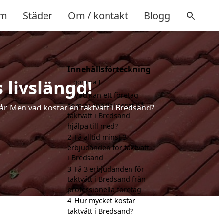
m
Städer
Om / kontakt
Blogg
Innehållsförteckning
 livslängd!
gömma
1
Vad kan ett företag
som är specialiserat på
 år. Men vad kostar en taktvätt i Bredsand?
taktvätt i Bredsand
hjälpa till med?
2
Få alltid minst 3
erbjudanden för taktvätt
i Bredsand
3
Få 3 erbjudanden för
taktvätt i Bredsand från
professionella företag
4
Hur mycket kostar
taktvätt i Bredsand?