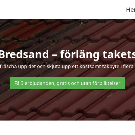
He
 Bredsand – förläng takets
t fräscha upp det och skjuta upp ett kostsamt takbyte i flera
Få 3 erbjudanden, gratis och utan förpliktelser