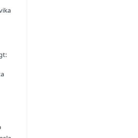
vika
gt:
ta
p
nsla