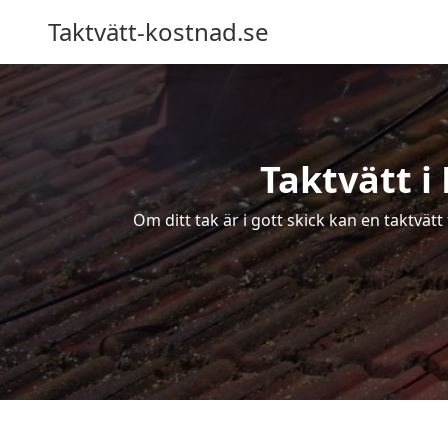
Taktvätt-kostnad.se
Taktvätt i
Om ditt tak är i gott skick kan en taktvät