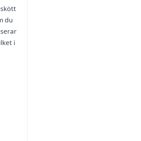
lskött
om du
iserar
lket i