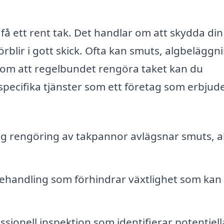
 få ett rent tak. Det handlar om att skydda din
örblir i gott skick. Ofta kan smuts, algbeläggn
nom att regelbundet rengöra taket kan du
pecifika tjänster som ett företag som erbjud
g rengöring av takpannor avlägsnar smuts, a
handling som förhindrar växtlighet som kan
sionell inspektion som identifierar potentiell