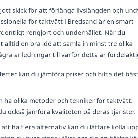
i gott skick för att förlänga livslängden och und
ssionella för taktvätt i Bredsand är en smart
 ordentligt rengjort och underhållet. När du
 alltid en bra idé att samla in minst tre olika
gra anledningar till varför detta är fördelakti
ferter kan du jämföra priser och hitta det bäs
n ha olika metoder och tekniker för taktvätt.
u också jämföra kvaliteten på deras tjänster.
tt ha flera alternativ kan du lättare kolla up
etag du överväger, vilket ger dig en bättre kä