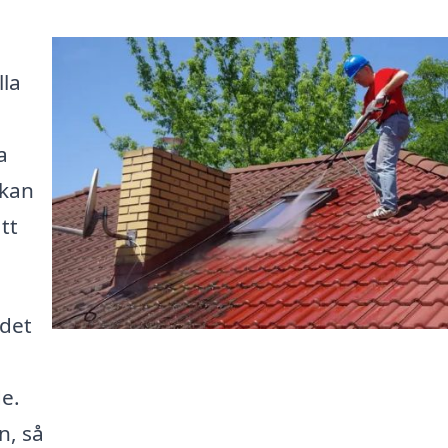
lla
a
 kan
tt
 det
de.
n, så