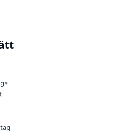
ätt
iga
t
etag