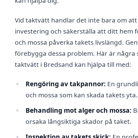
kan hjälpa dig.
Vid taktvätt handlar det inte bara om att
investering och säkerställa att ditt hem f
och mossa påverka takets livslängd. Ge
förebygga dessa problem. Här är några s
taktvätt i Bredsand kan hjälpa till med:
Rengöring av takpannor:
En grundli
och mossa som kan skada takets yta.
Behandling mot alger och mossa:
Be
orsaka långsiktiga skador på taket.
Inspektion av takets skick:
En profes