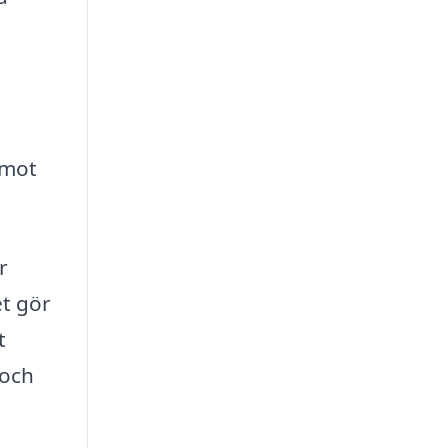
 mot
r
et gör
t
 och