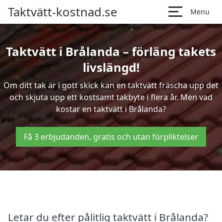
Taktvätt-kostnad.se
Menu
Taktvätt i Brålanda – förläng takets
livslängd!
Om ditt tak är i gott skick kan en taktvätt fräscha upp det
och skjuta upp ett kostsamt takbyte i flera år. Men vad
kostar en taktvätt i Brålanda?
Få 3 erbjudanden, gratis och utan förpliktelser
Letar du efter pålitlig taktvätt i Brålanda?