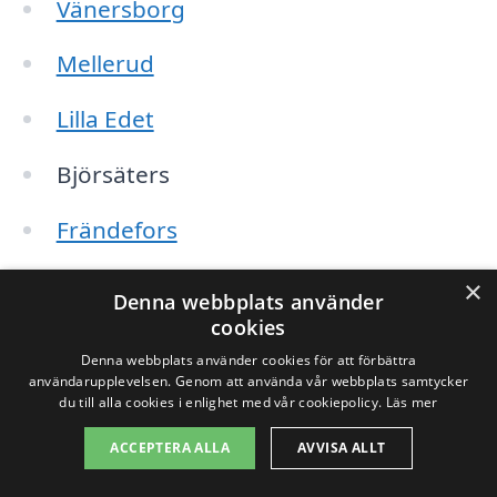
Vänersborg
Mellerud
Lilla Edet
Björsäters
Frändefors
Håfresträck
×
Denna webbplats använder
cookies
Håkanstorp
Denna webbplats använder cookies för att förbättra
användarupplevelsen. Genom att använda vår webbplats samtycker
Töreboda
du till alla cookies i enlighet med vår cookiepolicy.
Läs mer
ACCEPTERA ALLA
AVVISA ALLT
Att hämta in offerter från flera företag