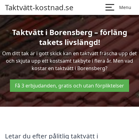
Taktvätt-kostnad.se
Menu
Taktvätt i Borensberg – förläng
takets livslängd!
Om ditt tak är i gott skick kan en taktvätt fräscha upp det
och skjuta upp ett kostsamt takbyte i flera år. Men vad
kostar en taktvätt i Borensberg?
Få 3 erbjudanden, gratis och utan förpliktelser
Letar du efter pålitlig taktvätt i