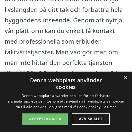
livslängden på ditt tak och förbättra hela
byggnadens utseende. Genom att nyttja
vår plattform kan du enkelt få kontakt
med professionella som erbjuder
taktvättstjänster. Men vad gör man om
man inte hittar den perfekta tjänsten
direkt i Böle? Det finns flera andra städer i
×
Denna webbplats använder
närheten där du också kan hitta experter
cookies
inom taktvätt.
Denna webbplats använder cookies för att förbättra
användarupplevelsen. Genom att använda vår webbplats samtycker
du till alla cookies i enlighet med vår cookiepolicy.
Läs mer
Några av de städerna som ligger nära
ACCEPTERA ALLA
AVVISA ALLT
Böle inkluderar: