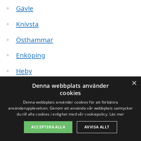
Gävle
Knivsta
Östhammar
Enköping
Heby
×
Denna webbplats använder
Älvkarleby
cookies
Tierp
Denna webbplats använder cookies för att förbättra
användarupplevelsen. Genom att använda vår webbplats samtycker
du till alla cookies i enlighet med vår cookiepolicy.
Läs mer
Falun
ACCEPTERA ALLA
AVVISA ALLT
Genom att använda vår plattform kan du