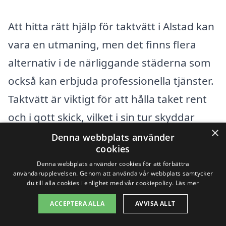
Att hitta rätt hjälp för taktvätt i Alstad kan
vara en utmaning, men det finns flera
alternativ i de närliggande städerna som
också kan erbjuda professionella tjänster.
Taktvätt är viktigt för att hålla taket rent
och i gott skick, vilket i sin tur skyddar
×
hela huset mot väder och slitage. Genom
Denna webbplats använder
cookies
att kontakta företag i grannstäder kan du
Denna webbplats använder cookies för att förbättra
jämföra olika erbjudanden och hitta det
användarupplevelsen. Genom att använda vår webbplats samtycker
du till alla cookies i enlighet med vår cookiepolicy.
Läs mer
som passar dina behov bäst.
ACCEPTERA ALLA
AVVISA ALLT
Här är några av de städer du kan